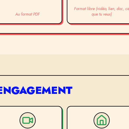
Format libre (vidéo, lien, doc, c
Au format PDF
que tu veux)
'ENGAGEMENT