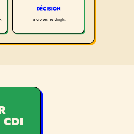
DÉCISION
x
Tu croises les doigts.
R
 CDI