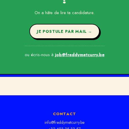
On a hâte de lire ta candidature.
JE POSTULE PAR MAIL →
ou écris-nous à
job@freddymetcurry.be
CONTACT
info@freddymetcurry.be
+32 493 25 33 57