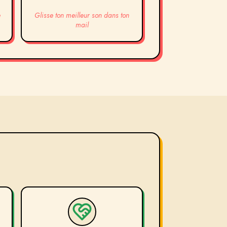
e
Glisse ton meilleur son dans ton
mail