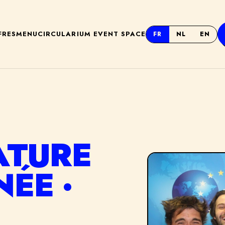
FRES
MENU
CIRCULARIUM EVENT SPACE
FR
NL
EN
ATURE
ÉE ·