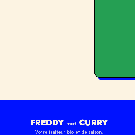
FREDDY
CURRY
met
Votre traiteur bio et de saison.