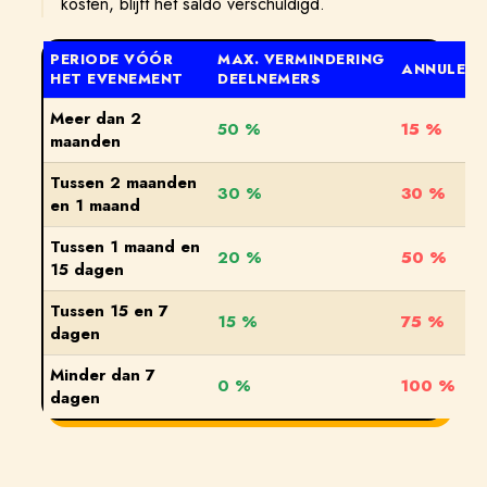
kosten, blijft het saldo verschuldigd.
PERIODE VÓÓR
MAX. VERMINDERING
ANNULERI
HET EVENEMENT
DEELNEMERS
Meer dan 2
50 %
15 %
maanden
Tussen 2 maanden
30 %
30 %
en 1 maand
Tussen 1 maand en
20 %
50 %
15 dagen
Tussen 15 en 7
15 %
75 %
dagen
Minder dan 7
0 %
100 %
dagen