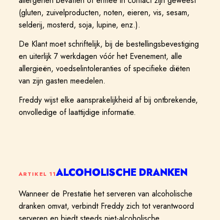
allergenen bevatten of ermee in contact zijn geweest
(gluten, zuivelproducten, noten, eieren, vis, sesam,
selderij, mosterd, soja, lupine, enz.).
De Klant moet schriftelijk, bij de bestellingsbevestiging
en uiterlijk 7 werkdagen vóór het Evenement, alle
allergieën, voedselintoleranties of specifieke diëten
van zijn gasten meedelen.
Freddy wijst elke aansprakelijkheid af bij ontbrekende,
onvolledige of laattijdige informatie.
ALCOHOLISCHE DRANKEN
ARTIKEL
11
Wanneer de Prestatie het serveren van alcoholische
dranken omvat, verbindt Freddy zich tot verantwoord
serveren en biedt steeds niet-alcoholische