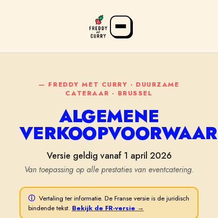
— FREDDY MET CURRY · DUURZAME
CATERAAR · BRUSSEL
ALGEMENE
VERKOOPVOORWAAR
Versie geldig vanaf 1 april 2026
FR
NL
EN
Van toepassing op alle prestaties van eventcatering.
ⓘ
Vertaling ter informatie. De Franse versie is de juridisch
bindende tekst.
Bekijk de FR-versie →