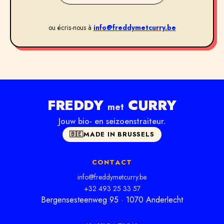
ou écris-nous à
info@freddymetcurry.be
FREDDY
CURRY
met
Jouw bio- en seizoenstraiteur.
🇧🇪
MADE IN BRUSSELS
CONTACT
info@freddymetcurry.be
+32 493 25 33 57
Bergensesteenweg 95 · 1070 Anderlecht