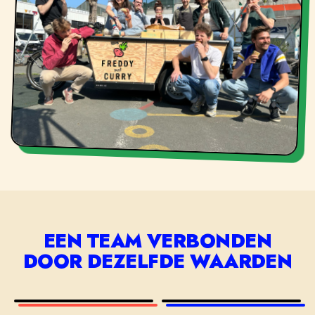
EEN TEAM VERBONDEN
DOOR DEZELFDE WAARDEN
NO
ZACHTE
GREENWASHING
MOBILITEIT