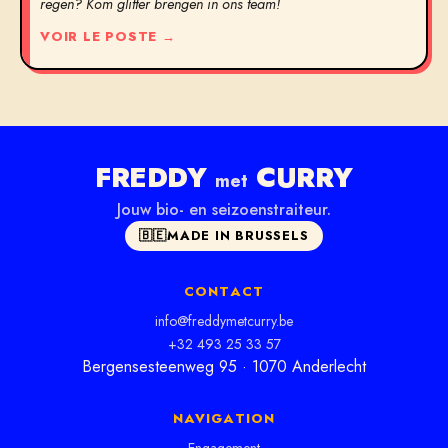
regen? Kom glitter brengen in ons team!
VOIR LE POSTE →
FREDDY
CURRY
met
Jouw bio- en seizoenstraiteur.
🇧🇪
MADE IN BRUSSELS
CONTACT
info@freddymetcurry.be
+32 493 25 33 57
Bergensesteenweg 95 · 1070 Anderlecht
NAVIGATION