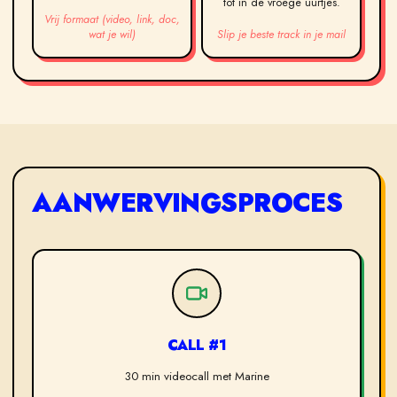
tot in de vroege uurtjes.
Vrij formaat (video, link, doc,
wat je wil)
Slip je beste track in je mail
AANWERVINGSPROCES
CALL #1
30 min videocall met Marine