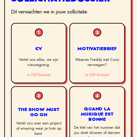
Dit verwachten we in jouw sollicitatie:
1
2
CV
MOTIVATIEBRIEF
Vertel ons alles, we zijn
Waarom Freddy met Curry
nieuwsgierig.
vervoegen?
In PDF-formaat
In PDF-formaat
3
4
QUAND LA
THE SHOW MUST
MUSIQUE EST
GO ON
BONNE
Vertel ons over een project
De titel van het nummer dat
of ervaring waar je trots op
jou doet dromen of dansen
bent.